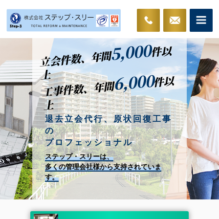
5,000
件以
立会件数、年間
上
6,000
件以
工事件数、年間
上
退去立会代行、原状回復工事
の
プロフェッショナル
ステップ・スリーは、
多くの管理会社様から支持されていま
す。